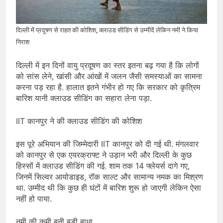
देशभर में विशेष कार्यक्रमों के जरिए भारतीय
बुनकरों और पारंपरिक वस्त्रों को मिलेगा बढ़ावा
August 2, 2026
प्रधानमंत्री नरेंद्र मोदी ने भोगापुरम
दिल्ली में प्रदूषण से राहत की कोशिश, क्लाउड सीडिंग से उम्मीदें लेकिन नमी ने किया
अंतरराष्ट्रीय हवाई अड्डे का उद्घाटन किया,
निराश
आंध्र प्रदेश में ₹18,000 करोड़ की विकास
August 2, 2026
परियोजनाओं की शुरुआत
केंद्र सरकार ने विस्तारित Khelo India
दिल्ली में इन दिनों वायु प्रदूषण का स्तर इतना बढ़ गया है कि लोगों
Scheme को मंजूरी दी, खेल ढाँचे को मजबूत
को सांस लेने, खांसी और आंखों में जलन जैसी समस्याओं का सामना
करने के लिए ₹36,441 करोड़ का बड़ा
August 1, 2026
करना पड़ रहा है. हालात इतने गंभीर हो गए कि सरकार को कृत्रिम
प्रावधान
बारिश यानी क्लाउड सीडिंग का सहारा लेना पड़ा.
IIT कानपुर ने की क्लाउड सीडिंग की कोशिश
इस पूरे अभियान की जिम्मेदारी IIT कानपुर को दी गई थी. मंगलवार
को कानपुर से एक एयरक्राफ्ट ने उड़ान भरी और दिल्ली के कुछ
हिस्सों में क्लाउड सीडिंग की गई. शाम तक 14 फ्लेयर्स दागे गए,
जिनमें सिल्वर आयोडाइड, रॉक साल्ट और सामान्य नमक का मिश्रण
था. उम्मीद थी कि कुछ ही घंटों में बारिश शुरू हो जाएगी लेकिन ऐसा
नहीं हो पाया.
नमी की कमी बनी बड़ी बाधा