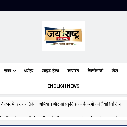
Jai Rashtra N
हिंदी समाचार
राज्य
धरोहर
लाइफ-हेल्थ
कारोबार
टेक्नोलॉजी
खेल
ENGLISH NEWS
 देशभर में ‘हर घर तिरंगा’ अभियान और सांस्कृतिक कार्यक्रमों की तैयारियाँ तेज़
री बारिश और बाढ़ की चेतावनी जारी की, उत्तर भारत और पूर्वोत्तर में हाई अलर्ट