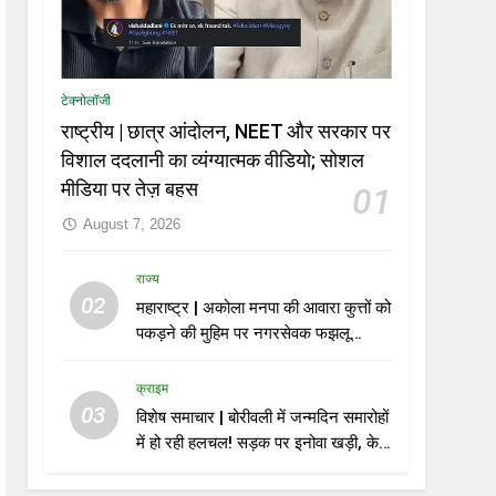
टेक्नोलॉजी
राष्ट्रीय | छात्र आंदोलन, NEET और सरकार पर
विशाल ददलानी का व्यंग्यात्मक वीडियो; सोशल
मीडिया पर तेज़ बहस
01
August 7, 2026
राज्य
02
महाराष्ट्र | अकोला मनपा की आवारा कुत्तों को
पकड़ने की मुहिम पर नगरसेवक फझलू
पहलवान ने उठाए सवाल
क्राइम
03
विशेष समाचार | बोरीवली में जन्मदिन समारोहों
में हो रही हलचल! सड़क पर इनोवा खड़ी, केक
काटा, एयरगन से फायरिंग; 10 गिरफ्तार