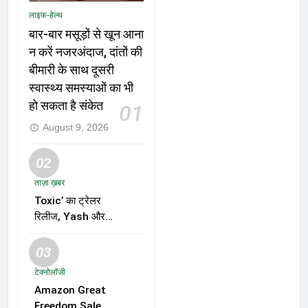
लाइफ-हेल्थ
बार-बार मसूड़ों से खून आना
न करें नजरअंदाज, दांतों की
बीमारी के साथ दूसरी
स्वास्थ्य समस्याओं का भी
हो सकता है संकेत
01
August 9, 2026
02
ताज़ा ख़बर
Toxic’ का ट्रेलर
रिलीज, Yash और
Kiara Advani की
जोड़ी ने मचाई हलचल,
03
फिल्म को लेकर बढ़ी
टेक्नोलॉजी
दर्शकों की उत्सुकता
Amazon Great
Freedom Sale