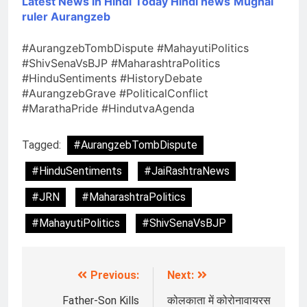
Latest News in Hindi
Today Hindi
news
Mughal
ruler Aurangzeb
#AurangzebTombDispute #MahayutiPolitics
#ShivSenaVsBJP #MaharashtraPolitics
#HinduSentiments #HistoryDebate
#AurangzebGrave #PoliticalConflict
#MarathaPride #HindutvaAgenda
Tagged:
#AurangzebTombDispute
#HinduSentiments
#JaiRashtraNews
#JRN
#MaharashtraPolitics
#MahayutiPolitics
#ShivSenaVsBJP
Previous:
Next:
Post
navigation
Father-Son Kills
कोलकाता में कोरोनावायरस