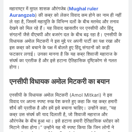
भारत ने 39 पदकों के साथ अभियान चौथे
स्थान पर समाप्त किया
महाराष्ट्र में मुग़ल शासक औरंगजेब (
Mughal ruler
August 8, 2026
Aurangzeb
) की कब्र को लेकर विवाद कम होने का नाम ही नहीं
स्वतंत्रता दिवस से पहले देशभर में ‘हर घर
तिरंगा’ अभियान और सांस्कृतिक कार्यक्रमों की
ले रहा है, जिसमें महायुति के विभिन्न दलों के बीच मतभेद और तनाव
तैयारियाँ तेज़
देखने को मिल रहे हैं। यह विवाद खासतौर पर एनसीपी और हिंदू
August 7, 2026
संगठनों जैसे वीएचपी और बजरंग दल के बीच बढ़ रहा है। एनसीपी के
IMD ने कई राज्यों में भारी बारिश और बाढ़ की
चेतावनी जारी की, उत्तर भारत और पूर्वोत्तर में
विधायक अमोल मिटकरी ने इस मुद्दे पर अपनी पार्टी का पक्ष रखा और
हाई अलर्ट
इस कब्र को बचाने के पक्ष में बोलते हुए हिंदू संगठनों को कड़ी
August 7, 2026
फटकार लगाई। उनका मानना है कि यह कब्र शिवाजी महाराज के
संघर्ष का प्रतीक है और इसे हटाना ऐतिहासिक दृष्टिकोण से गलत
होगा।
एनसीपी विधायक अमोल मिटकरी का बयान
एनसीपी के विधायक अमोल मिटकरी (Amol Mitkari) ने इस
विवाद पर अपना स्पष्ट रुख पेश करते हुए कहा कि यह कब्र हमारी
शौर्य की प्रतीक है और हमें इसे बचाना चाहिए। उन्होंने कहा, “यह
कब्र उस संघर्ष की याद दिलाती है, जो शिवाजी महाराज और
औरंगजेब के बीच हुआ था। इसे हटाना हमारी ऐतिहासिक धरोहर को
मिटाने जैसा होगा।” उन्होंने यह भी स्पष्ट किया कि जिन लोगों ने