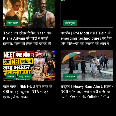
ताज़ा ख़बर
ताज़ा ख़बर
Toxic’ का ट्रेलर रिलीज, Yash और
राष्ट्रीय | PM Modi ने IIT Delhi में
Kiara Advani की जोड़ी ने मचाई
emerging technologies पर दिया
हलचल, फिल्म को लेकर बढ़ी दर्शकों की
जोर, बोले—देश की जरूरतों को ध्यान में
उत्सुकता
रखकर करें innovation
करियर
ताज़ा ख़बर
ताज़ा ख़बर
खास खबर | NEET-UG पेपर लीक पर
राष्ट्रीय | Heavy Rain Alert: दिल्ली-
CBI का बड़ा खुलासा; NTA से जुड़े
NCR समेत कई राज्यों में भारी बारिश का
एक्सपर्ट्स पर आरोप
अलर्ट, Kerala और Odisha में भी बढ़ी
चिंता