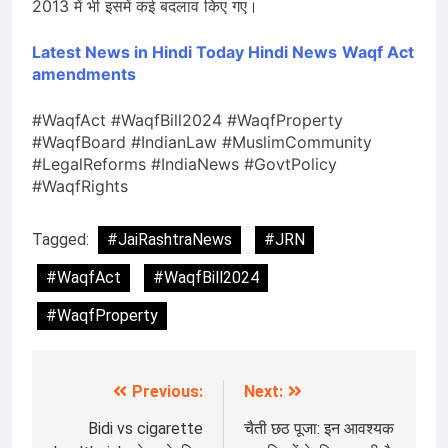
2013 में भी इसमें कई बदलाव किए गए।
Latest News in Hindi
Today Hindi News
Waqf Act
amendments
#WaqfAct #WaqfBill2024 #WaqfProperty
#WaqfBoard #IndianLaw #MuslimCommunity
#LegalReforms #IndiaNews #GovtPolicy
#WaqfRights
Tagged:
#JaiRashtraNews
#JRN
#WaqfAct
#WaqfBill2024
#WaqfProperty
Previous:
Next:
Post
navigation
Bidi vs cigarette
चैती छठ पूजा: इन आवश्यक