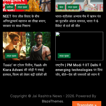
करियर
ताज़ा ख़बर
खेल
ताज़ा ख़बर
NEET पेपर लीक विवाद के बीच
भारत-श्रीलंका अभ्यास मैच में ऋषभ पंत
अनिरुद्धाचार्य महाराज का तीखा बयान;
का फुटबॉल अंदाज वायरल, भारत ने 6
सरकार पर साधा निशाना
विकेट से दर्ज की जीत
ताज़ा ख़बर
ताज़ा ख़बर
Toxic’ का ट्रेलर रिलीज, Yash और
राष्ट्रीय | PM Modi ने IIT Delhi में
Kiara Advani की जोड़ी ने मचाई
emerging technologies पर दिया
हलचल, फिल्म को लेकर बढ़ी दर्शकों की
जोर, बोले—देश की जरूरतों को ध्यान में
उत्सुकता
रखकर करें innovation
Copyright © Jai Rashtra News - 2026. Powered By
.
BlazeThemes
Translate »