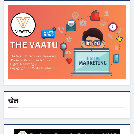
की जीत
खेल