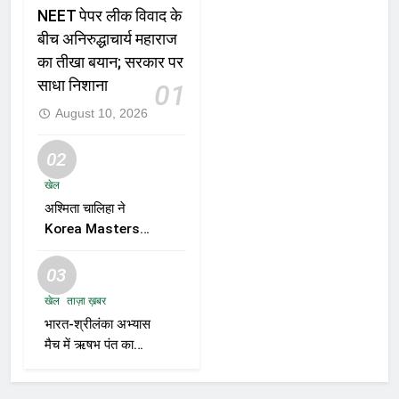
NEET पेपर लीक विवाद के
बीच अनिरुद्धाचार्य महाराज
का तीखा बयान; सरकार पर
साधा निशाना
01
August 10, 2026
02
खेल
अश्मिता चालिहा ने
Korea Masters
जीतकर रचा इतिहास,
पहला BWF World
03
Tour खिताब हासिल;
खेल
ताज़ा ख़बर
बोलीं—अब और बड़ी
भारत-श्रीलंका अभ्यास
उपलब्धियों की तलाश
मैच में ऋषभ पंत का
फुटबॉल अंदाज वायरल,
भारत ने 6 विकेट से दर्ज