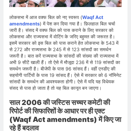
AISA अध्यक्ष नेहा बोरा पर फेंकी गई स्याही,
आरोपी हिरासत में
August 8, 2026
| World U20 Athletics: भारत का खाता
लोकसभा में आज वक्फ बिल को नए स्वरूप (
Waqf Act
खुला, Ashish Yadav ने पुरुषों की Javelin
amendments
) में पेश कर दिया गया है। फ़िलहाल बिल चर्चा
में जीता Silver Medal
August 8, 2026
जारी है। संसद में वक्फ बिल को पास कराने के लिए सरकार को
खेल | Commonwealth Games 2026:
लोकसभा और राज्यसभा में वोटिंग के जरिए बहुमत की जरूरत है।
भारत ने 39 पदकों के साथ अभियान चौथे
इसमें सरकार को इस बिल को पास कराने हेत लोकसभा के 543 में
स्थान पर समाप्त किया
August 8, 2026
से 272 और राज्यसभा के 245 में से 123 सांसदों का समर्थन
जरूरी है। बात करें राज्यसभा के सांसदों की संख्या की राज्यसभा में
अभी 9 सीटें खाली हैं। तो ऐसे में मौजूदा 236 में से 119 सांसदों का
समर्थन जरूरी है। बीजेपी के पास 96 सांसद हैं। वहीं एनडीए की
सहयोगी पार्टियों के पास 19 सांसद हैं। ऐसे में सरकार को 6 नॉमिनेट
सांसदों के समर्थन की आवश्यकता होगी। ऐसे में यदि यह विधेयक
संसद से पास हो जाता है तो यह बिल कानून बन जाएगा।
साल 2006 की जस्टिस सच्चर कमेटी की
रिपोर्ट की सिफारिशों के आधार पर ही एक्ट
(Waqf Act amendments) में किए जा
रहे हैं बदलाव