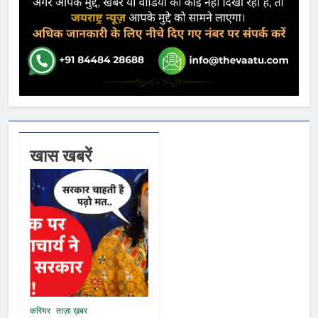
खास खबरें
करियर
ताज़ा ख़बर