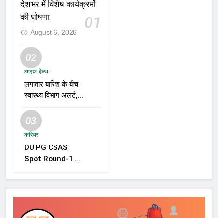
देशभर में विशेष कार्यक्रमों
की घोषणा
01
August 6, 2026
02
लाइफ-हेल्थ
लगातार बारिश के बीच
स्वास्थ्य विभाग अलर्ट,
डेंगू, चिकनगुनिया और
वायरल बुखार की
03
रोकथाम के लिए राज्यों
करियर
को निगरानी बढ़ाने के
DU PG CSAS
निर्देश
Spot Round-1 की
समयसीमा बढ़ी, छात्रों
को आवेदन और सीट
स्वीकार करने के लिए
मिला अतिरिक्त समय