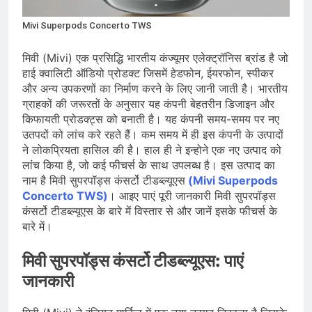
देशभर में विशेष कार्यक्रमों के जरिए भारतीय
बुनकरों और पारंपरिक वस्त्रों को मिलेगा बढ़ावा
August 2, 2026
Mivi Superpods Concerto TWS
प्रधानमंत्री नरेंद्र मोदी ने भोगापुरम
अंतरराष्ट्रीय हवाई अड्डे का उद्घाटन किया,
मिवी (Mivi) एक प्रसिद्धि भारतीय कंज्यूमर एलेक्ट्रॉनिस ब्रांड है जो
आंध्र प्रदेश में ₹18,000 करोड़ की विकास
August 2, 2026
हाई क्वालिटी ऑडियो प्रोडक्ट जिसमें हेडफोन, ईयरफोन, स्पीकर
परियोजनाओं की शुरुआत
केंद्र सरकार ने विस्तारित Khelo India
और अन्य उपकरणों का निर्माण करने के लिए जानी जाती है। भारतीय
Scheme को मंजूरी दी, खेल ढाँचे को मजबूत
ग्राहकों की जरूरतों के अनुसार यह कंपनी बेहतरीन डिजाइन और
करने के लिए ₹36,441 करोड़ का बड़ा
August 1, 2026
किफायती प्रोडक्ट्स को बनाती है। यह कंपनी समय-समय पर नए
प्रावधान
उतपदों को लांच करे रहते हैं। कम समय में ही इस कंपनी के उत्पादों
ने लोकप्रियता हासिल की है। हाल ही ने इन्होने एक नए उत्पाद को
लांच किया है, जो कई फीचर्स के साथ उपलब्ध है। इस उत्पाद का
नाम है मिवी सुपरपॉड्स कंसर्टो टीडब्ल्यूएस
(Mivi Superpods
Concerto TWS)
। आइए पाएं पूरी जानकारी मिवी सुपरपॉड्स
कंसर्टो टीडब्ल्यूएस के बारे में विस्तार से और जानें इसके फीचर्स के
बारे में।
मिवी सुपरपॉड्स कंसर्टो टीडब्ल्यूएस: पाएं
जानकारी