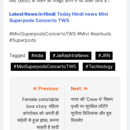
मिवी (Mivi) के मिशन को मजबूत करने में गर्व व्यक्त किया है।
Latest News in Hindi
Today Hindi news
Mivi
Superpods Concerto TWS
#MiviSuperpodsConcertoTWS #Mivi #earbuds
#Superpods
Tagged:
#india
#JaiRashtraNews
#JRN
#MiviSuperpodsConcertoTWS
#Technology
Previous:
Next:
Post
navigation
Female constable
नासा की ‘Crew-9’ मिशन:
love story: महिला
पृथ्वी पर सुरक्षित लौटेंगे
कांस्टेबल को अपनी ही
सुनीता विलियम्स और बुच
सहेली से हुआ इश्क़, करना
विलमोर
चाहती है शादी