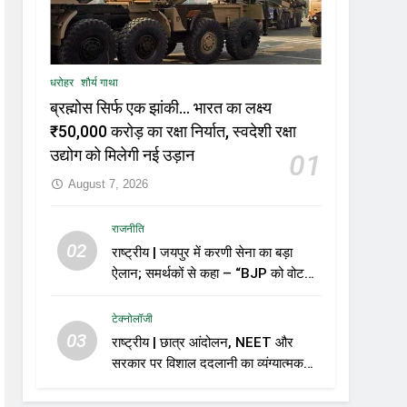
धरोहर
शौर्य गाथा
ब्रह्मोस सिर्फ एक झांकी… भारत का लक्ष्य
₹50,000 करोड़ का रक्षा निर्यात, स्वदेशी रक्षा
उद्योग को मिलेगी नई उड़ान
01
August 7, 2026
राजनीति
02
राष्ट्रीय | जयपुर में करणी सेना का बड़ा
ऐलान; समर्थकों से कहा – “BJP को वोट
नहीं देंगे”
टेक्नोलॉजी
03
राष्ट्रीय | छात्र आंदोलन, NEET और
सरकार पर विशाल ददलानी का व्यंग्यात्मक
वीडियो; सोशल मीडिया पर तेज़ बहस