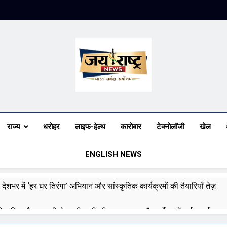
Jai Rashtra N
हिंदी समाचार
राज्य
धरोहर
लाइफ-हेल्थ
कारोबार
टेक्नोलॉजी
खेल
ENGLISH NEWS
 देशभर में ‘हर घर तिरंगा’ अभियान और सांस्कृतिक कार्यक्रमों की तैयारियाँ तेज़
री बारिश और बाढ़ की चेतावनी जारी की, उत्तर भारत और पूर्वोत्तर में हाई अलर्ट