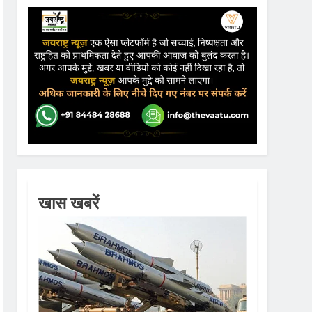
ढ़ की आशंका
ने कहा- कार्यक्रम से सरकार का कोई संबंध नहीं
गें
खास खबरें
ी धूम
 वस्त्रों को मिलेगा बढ़ावा