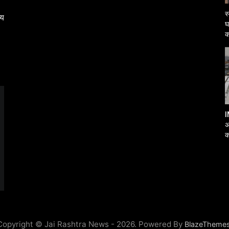
स
्य
घ
क
I
अ
क
आ
Copyright © Jai Rashtra News - 2026. Powered By
BlazeTheme