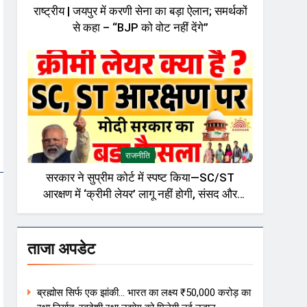
राष्ट्रीय | जयपुर में करणी सेना का बड़ा ऐलान; समर्थकों
से कहा – “BJP को वोट नहीं देंगे”
राजनीति
सरकार ने सुप्रीम कोर्ट में स्पष्ट किया—SC/ST
आरक्षण में ‘क्रीमी लेयर’ लागू नहीं होगी, संसद और
राजनीतिक गलियारों में बहस तेज़
ताजा अपडेट
ब्रह्मोस सिर्फ एक झांकी… भारत का लक्ष्य ₹50,000 करोड़ का