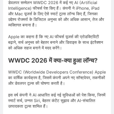
Scheme को मंजूरी दी, खेल ढाँचे को मजबूत
डेवलपर सम्मेलन WWDC 2026 में कई नए AI (Artificial
करने के लिए ₹36,441 करोड़ का बड़ा
Intelligence) फीचर्स पेश किए हैं। कंपनी ने iPhone, iPad
August 1, 2026
प्रावधान
कॉमनवेल्थ गेम्स 2026 में आज भारत के लिए
और Mac यूजर्स के लिए ऐसे स्मार्ट टूल्स लॉन्च किए हैं, जिनका
बॉक्सिंग, एथलेटिक्स, पैरा एथलेटिक्स और जूडो
उद्देश्य रोजमर्रा के डिजिटल अनुभव को और अधिक आसान, तेज और
में कई पदक मुकाबले, स्वर्ण पर निगाहें
व्यक्तिगत बनाना है।
August 1, 2026
MCC जल्द जारी करेगा NEET UG 2026
काउंसलिंग शेड्यूल, लाखों अभ्यर्थियों का
Apple का कहना है कि नए AI फीचर्स यूजर्स की प्रोडक्टिविटी
इंतजार अंतिम चरण में
July 31, 2026
बढ़ाने, सर्च अनुभव को बेहतर बनाने और डिवाइस के साथ इंटरैक्शन
को अधिक सहज बनाने में मदद करेंगे।
WWDC 2026 में क्या-क्या हुआ लॉन्च?
WWDC (Worldwide Developers Conference) Apple
का वार्षिक कार्यक्रम है, जिसमें कंपनी अपने नए सॉफ्टवेयर, तकनीकों
और डेवलपर टूल्स की घोषणा करती है।
इस वर्ष कंपनी ने AI आधारित कई नई सुविधाओं को पेश किया, जिनमें
स्मार्ट सर्च, उन्नत Siri, बेहतर कंटेंट सुझाव और AI-संचालित
उत्पादकता टूल्स शामिल हैं।