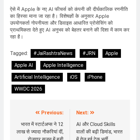
ऐसे में Apple के नए AI फीचर्स को कंपनी की दीर्घकालिक रणनीति
का हिस्सा माना जा रहा है। विशेषज्ञों के अनुसार Apple
उपयोगकर्ता गोपनीयता और डिवाइस आधारित प्रोसेसिंग को
प्राथमिकता देते हुए AI अनुभव को बेहतर बनाने की दिशा में काम कर
रहा है।
Tagged:
#JaiRashtraNews
#JRN
Apple
Apple AI
Apple Intelligence
Artificial Intelligence
iOS
iPhone
WWDC 2026
Previous:
Next:
Post
navigation
भारत में स्टार्टअप्स ने 12
AI और Cloud Skills
लाख से ज्यादा नौकरियां दीं,
वालों की बढ़ी डिमांड, भारत
रोजगार सृजन में बड़ी
में तेज हुई टेक भर्ती