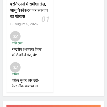
प्रतिष्ठानों में समीक्षा तेज़,
आधुनिकीकरण पर सरकार
का फोकस
01
August 5, 2026
02
ताज़ा ख़बर
राष्ट्रीय हथकरघा दिवस
की तैयारियाँ तेज़, देशभर
में बुनकरों और हस्तशिल्प
प्रदर्शनियों का होगा
03
आयोजन
करियर
परीक्षा सुधार और एंटी-
पेपर लीक व्यवस्था लागू
करने की तैयारी तेज़,
भर्ती एजेंसियाँ और शिक्षा
विभाग नए रोडमैप पर