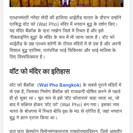
Scheme को मंजूरी दी, खेल ढाँचे को मजबूत
करने के लिए ₹36,441 करोड़ का बड़ा
August 1, 2026
प्रावधान
कॉमनवेल्थ गेम्स 2026 में आज भारत के लिए
प्रधानमंत्री नरेंद्र मोदी की हालिया थाईलैंड यात्रा के दौरान उन्होंने
बॉक्सिंग, एथलेटिक्स, पैरा एथलेटिक्स और जूडो
प्रसिद्ध वॉट फो (Wat Pho) मंदिर में भगवान बुद्ध के दर्शन किए।
में कई पदक मुकाबले, स्वर्ण पर निगाहें
August 1, 2026
यह मंदिर बैंकॉक के फ्रा नखोन जिले में स्थित है और इसे
MCC जल्द जारी करेगा NEET UG 2026
‘रीक्लाइनिंग बुद्धा’ के मंदिर के रूप में भी जाना जाता है। वॉट फो
काउंसलिंग शेड्यूल, लाखों अभ्यर्थियों का
थाईलैंड के छह प्रथम श्रेणी के रॉयल मंदिरों में से एक है और अपनी
इंतजार अंतिम चरण में
July 31, 2026
विशाल बुद्ध प्रतिमा, पारंपरिक थाई चिकित्सा और थाई मालिश के
लिए विश्वविख्यात है।​
वॉट फो मंदिर का इतिहास
वॉट फो बैंकॉक (
Wat Pho Bangkok
) के सबसे पुराने मंदिरों में
से एक है, जिसका निर्माण बैंकॉक को राजधानी घोषित करने से पहले
ही हो चुका था। मूल रूप से इसे ‘वॉट फोताराम’ कहा जाता था, जो
बाद में संक्षिप्त होकर ‘वॉट फो’ (Wat Pho) बन गया। इसका नाम
भारत के बोधगया में स्थित बोधि वृक्ष के मठ से प्रेरित है, जहां भगवान
बुद्ध ने ज्ञान प्राप्त किया था।​
वात फ्रा चेतुफोन विमोनमंगकलाराम रत्चवोरमाहविहान, जिसे आमतौर