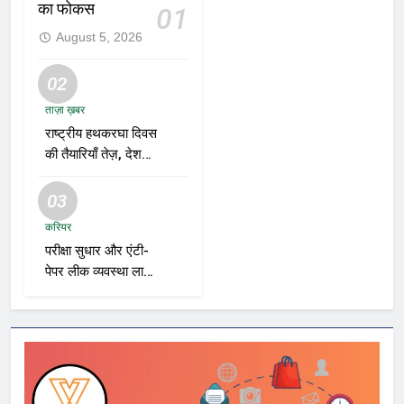
का फोकस
01
August 5, 2026
02
ताज़ा ख़बर
राष्ट्रीय हथकरघा दिवस
की तैयारियाँ तेज़, देशभर
में बुनकरों और हस्तशिल्प
प्रदर्शनियों का होगा
03
आयोजन
करियर
परीक्षा सुधार और एंटी-
पेपर लीक व्यवस्था लागू
करने की तैयारी तेज़,
भर्ती एजेंसियाँ और शिक्षा
विभाग नए रोडमैप पर
कर रहे काम