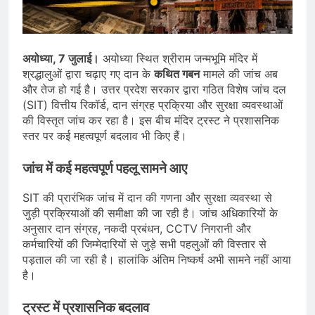
भारत ने 39 पदकों के साथ अभियान चौथे
स्थान पर समाप्त किया
August 8, 2026
स्वतंत्रता दिवस से पहले देशभर में ‘हर घर
तिरंगा’ अभियान और सांस्कृतिक कार्यक्रमों की
अयोध्या, 7 जुलाई।
अयोध्या स्थित श्रीराम जन्मभूमि मंदिर में
तैयारियाँ तेज़
August 7, 2026
श्रद्धालुओं द्वारा चढ़ाए गए दान के
कथित गबन
मामले की जांच अब
IMD ने कई राज्यों में भारी बारिश और बाढ़ की
और तेज हो गई है। उत्तर प्रदेश सरकार द्वारा गठित विशेष जांच दल
चेतावनी जारी की, उत्तर भारत और पूर्वोत्तर में
(SIT) वित्तीय रिकॉर्ड, दान संग्रह प्रक्रिया और सुरक्षा व्यवस्थाओं
हाई अलर्ट
August 7, 2026
की विस्तृत जांच कर रहा है। इस बीच मंदिर ट्रस्ट ने प्रशासनिक
स्तर पर कई महत्वपूर्ण बदलाव भी किए हैं।
जांच में कई महत्वपूर्ण पहलू सामने आए
SIT की प्रारंभिक जांच में दान की गणना और सुरक्षा व्यवस्था से
जुड़ी प्रक्रियाओं की समीक्षा की जा रही है। जांच अधिकारियों के
अनुसार दान संग्रह, नकदी प्रबंधन, CCTV निगरानी और
कर्मचारियों की जिम्मेदारियों से जुड़े सभी पहलुओं की विस्तार से
पड़ताल की जा रही है। हालांकि अंतिम निष्कर्ष अभी सामने नहीं आया
है।
ट्रस्ट में प्रशासनिक बदलाव