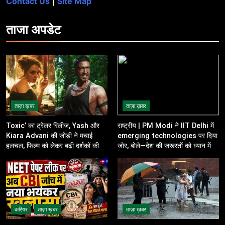
Contact Us
|
Site Map
ताजा
अपडेट
ताज़ा ख़बर
ताज़ा ख़बर
Toxic’ का ट्रेलर रिलीज, Yash और
राष्ट्रीय | PM Modi ने IIT Delhi में
Kiara Advani की जोड़ी ने मचाई
emerging technologies पर दिया
हलचल, फिल्म को लेकर बढ़ी दर्शकों की
जोर, बोले—देश की जरूरतों को ध्यान में
उत्सुकता
रखकर करें innovation
करियर
ताज़ा ख़बर
ताज़ा ख़बर