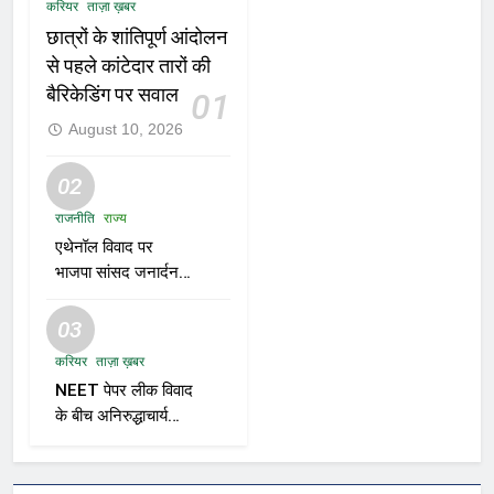
करियर
ताज़ा ख़बर
छात्रों के शांतिपूर्ण आंदोलन
से पहले कांटेदार तारों की
बैरिकेडिंग पर सवाल
01
August 10, 2026
02
राजनीति
राज्य
एथेनॉल विवाद पर
भाजपा सांसद जनार्दन
मिश्रा का बयान—“शुद्ध
पेट्रोल तुम्हारे बाप के घर
03
से आएगा?”
करियर
ताज़ा ख़बर
NEET पेपर लीक विवाद
के बीच अनिरुद्धाचार्य
महाराज का तीखा बयान;
सरकार पर साधा
निशाना